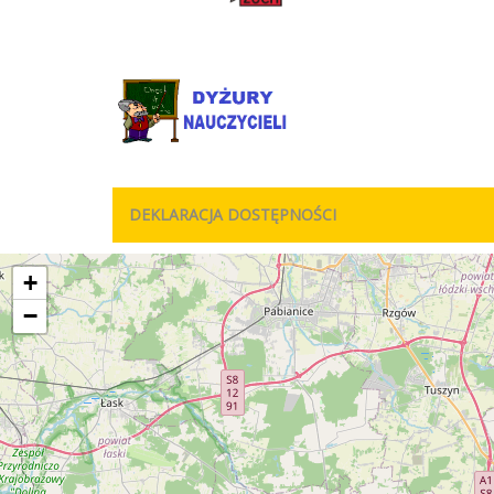
DEKLARACJA DOSTĘPNOŚCI
+
−