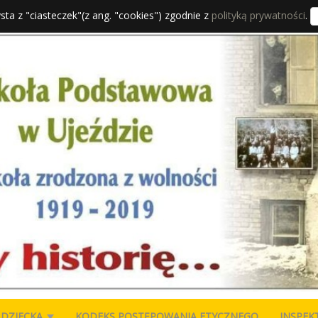
sta z "ciasteczek"(z ang. "cookies") zgodnie z
polityką prywatności
.
 DZIECKA
KODEKS POSTĘPOWANIA ETYCZNEGO
INSPEK