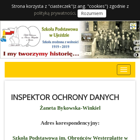
Strona korzysta z "ciasteczek"(z ang. "cookies") zgodnie z
polityką prywatności
.
Rozumiem
INSPEKTOR OCHRONY DANYCH
Żaneta Bykowska-Winkiel
Adres korespondencyjny:
Szkoła Podstawowa im. Obrońców Westerplatte w