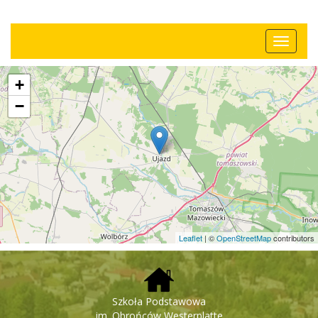
+
−
Leaflet
| ©
OpenStreetMap
contributors
Szkoła Podstawowa
im. Obrońców Westerplatte