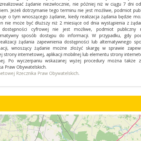
zrealizować żądanie niezwłocznie, nie później niż w ciągu 7 dni od
iem. Jeżeli dotrzymanie tego terminu nie jest możliwe, podmiot publ
uje o tym wnoszącego żądanie, kiedy realizacja żądania będzie moż
en nie może być dłuższy niż 2 miesiące od dnia wystąpienia z żąda
e dostępności cyfrowej nie jest możliwe, podmiot publiczny
rnatywny sposób dostępu do informacji. W przypadku, gdy po
ealizacji żądania zapewnienia dostępności lub alternatywnego sp
acji, wnoszący żądanie możne złożyć skargę w sprawie zapew
 strony internetowej, aplikacji mobilnej lub elementu strony interne
ilnej. Po wyczerpaniu wskazanej wyżej procedury można także z
ka Praw Obywatelskich.
rnetowej Rzecznika Praw Obywatelskich
.