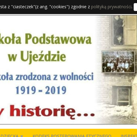
sta z "ciasteczek"(z ang. "cookies") zgodnie z
polityką prywatności
.
 DZIECKA
KODEKS POSTĘPOWANIA ETYCZNEGO
INSPEK