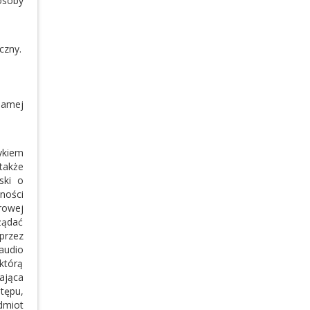
osoby
czny.
samej
ykiem
także
ski o
ności
rowej
żądać
przez
audio
 którą
ająca
tępu,
dmiot