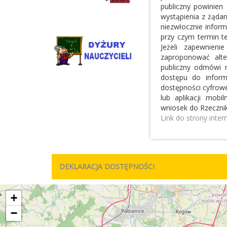
publiczny powinien 
wystąpienia z żądan
niezwłocznie inform
przy czym termin t
Jeżeli zapewnieni
zaproponować alte
publiczny odmówi r
dostępu do inform
dostępności cyfrowej
lub aplikacji mob
wniosek do Rzeczni
Link do strony inte
DEKLARACJA DOSTĘPNOŚCI
+
−