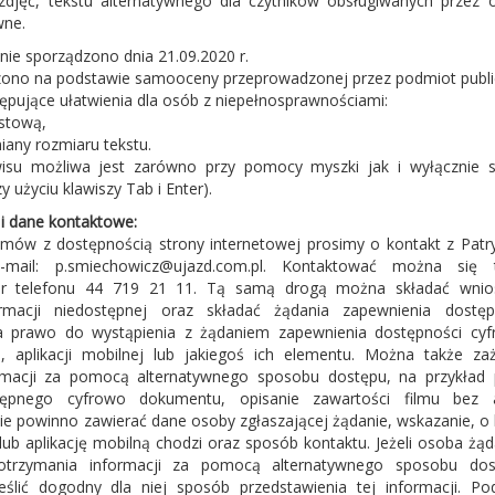
zdjęć, tekstu alternatywnego dla czytników obsługiwanych przez 
wne.
nie sporządzono dnia 21.09.2020 r.
zono na podstawie samooceny przeprowadzonej przez podmiot publi
ępujące ułatwienia dla osób z niepełnosprawnościami:
stową,
any rozmiaru tekstu.
isu możliwa jest zarówno przy pomocy myszki jak i wyłącznie 
zy użyciu klawiszy Tab i Enter).
i dane kontaktowe:
mów z dostępnością strony internetowej prosimy o kontakt z Patr
-mail: p.smiechowicz@ujazd.com.pl. Kontaktować można się 
r telefonu 44 719 21 11. Tą samą drogą można składać wnio
ormacji niedostępnej oraz składać żądania zapewnienia dostęp
a prawo do wystąpienia z żądaniem zapewnienia dostępności cyf
j, aplikacji mobilnej lub jakiegoś ich elementu. Można także za
ormacji za pomocą alternatywnego sposobu dostępu, na przykład 
stępnego cyfrowo dokumentu, opisanie zawartości filmu bez 
anie powinno zawierać dane osoby zgłaszającej żądanie, wskazanie, o
lub aplikację mobilną chodzi oraz sposób kontaktu. Jeżeli osoba żąd
otrzymania informacji za pomocą alternatywnego sposobu dos
ślić dogodny dla niej sposób przedstawienia tej informacji. Po