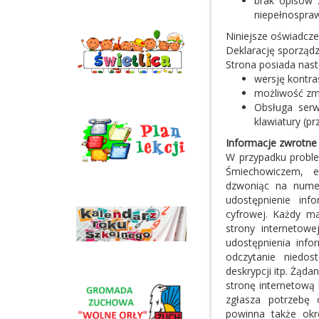
brak opisów 
niepełnospra
Niniejsze oświadcze
Deklarację sporząd
Strona posiada nast
wersję kontra
możliwość zmi
Obsługa serw
klawiatury (pr
Informacje zwrotne 
W przypadku proble
Śmiechowiczem, e
dzwoniąc na nume
udostępnienie inf
cyfrowej. Każdy m
strony internetowe
udostępnienia inf
odczytanie niedo
deskrypcji itp. Żąd
stronę internetową 
zgłasza potrzebę 
powinna także okre