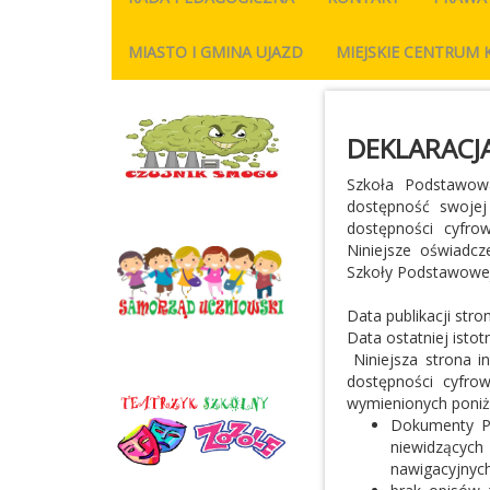
MIASTO I GMINA UJAZD
MIEJSKIE CENTRUM 
DEKLARACJ
Szkoła Podstawow
dostępność swojej
dostępności cyfrow
Niniejsze oświadc
Szkoły Podstawowej
Data publikacji stro
Data ostatniej istot
Niniejsza strona 
dostępności cyfrow
wymienionych poniż
Dokumenty PD
niewidzących 
nawigacyjnych,