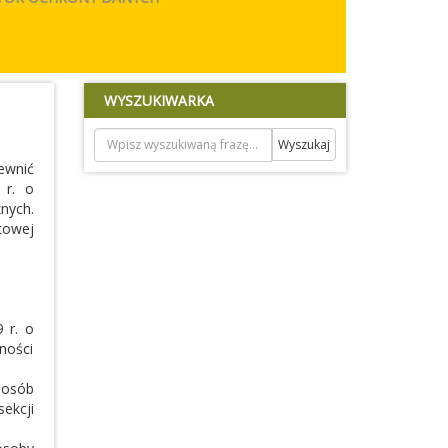
WYSZUKIWARKA
ewnić
 r. o
nych.
towej
 r. o
ności
 osób
ekcji