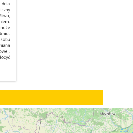
 dnia
iczny
liwa,
niem.
 może
dmiot
osobu
niana
towej,
łożyć