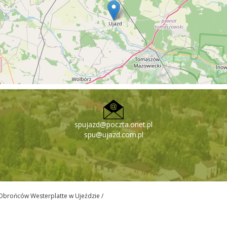
spujazd@poczta.onet.pl
spu@ujazd.com.pl
Obrońców Westerplatte w Ujeździe /