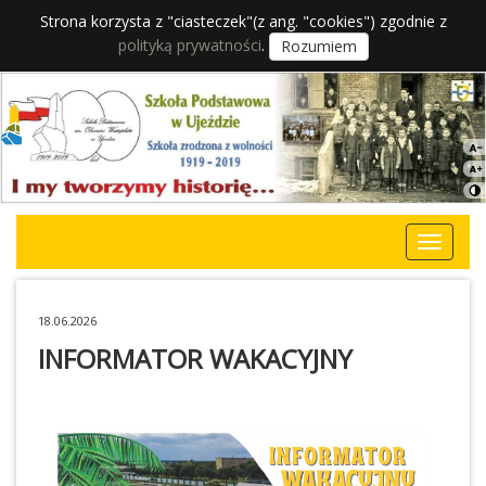
Strona korzysta z "ciasteczek"(z ang. "cookies") zgodnie z
polityką prywatności
.
Rozumiem
18.06.2026
INFORMATOR WAKACYJNY