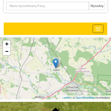
+
−
Leaflet
| ©
OpenStreetMap
contributors