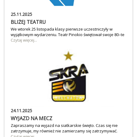
25.11.2025
BLIŻEJ TEATRU
We wtorek 25 listopada klasy pierwsze uczestniczyły w
wyjątkowym wydarzeniu. Teatr Pinokio świętował swoje 80–te
urodziny. Z tej okazji odbył się koncert pt. „Nic nam się nie
Czytaj więcej...
może stać”. Wrażenia i emocje były niezapomniane, a nasi
koledzy: Ada, Błażej i Wojtek zostali poproszeni o
współprowadzenie koncertu. Po koncercie mieliśmy okazję
zobaczyć teatr od kulis oraz uczestniczyć w warsztatach
kreatywnych z aktorem....Niewątpliwą atrakcją wycieczki do
łodzi była wizyta w EC1 – ulica żywiołów. Pierwszaki poznały
żywioły: ziemia, ogień, woda, powietrze poprzez
doświadczanie. Największe emocje wzbudził wir ognia...
24.11.2025
WYJAZD NA MECZ
Zapraszamy na wyjazd na siatkarskie święto. Czas się nie
zatrzymuje, my również nie zamierzamy się zatrzymywać.
Serdecznie zapraszamy wszystkich chętnych uczniów do
Czytaj więcej...