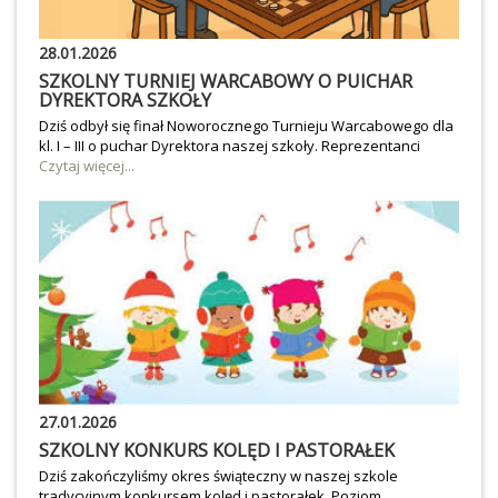
28.01.2026
SZKOLNY TURNIEJ WARCABOWY O PUICHAR
DYREKTORA SZKOŁY
Dziś odbył się finał Noworocznego Turnieju Warcabowego dla
kl. I – III o puchar Dyrektora naszej szkoły. Reprezentanci
wszystkich klas I – III rywalizowali najpierw w grupach, grając
Czytaj więcej...
„każdy z każdym”, a następnie w systemie pucharowym, a nad
wszystkim czuwał sędzia główny Pan Waldemar Rurarz.
Zwycięzcom gratulujemy. Podobnie jak Konkurs Kolęd i
Pastorałek Turniej Warcabowy zorganizowali wychowawcy
świetlicy szkolnej.
27.01.2026
SZKOLNY KONKURS KOLĘD I PASTORAŁEK
Dziś zakończyliśmy okres świąteczny w naszej szkole
tradycyjnym konkursem kolęd i pastorałek. Poziom