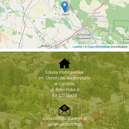
wielkiej, edukacyjnej przygody.Z serdecznymi pozdrowieniami
i najlepszymi życzeniamiKrzysztofa Knap - Misztal Dyrektor
Szkoły Podstawowejim. Obrońców Westerplatte w Ujeździe
Leaflet
| ©
OpenStreetMap
contributors
Szkoła Podstawowa
im. Obrońców Westerplatte
w Ujeździe
ul. Rokicińska 6
97-225 Ujazd
spujazd@poczta.onet.pl
spu@ujazd.com.pl