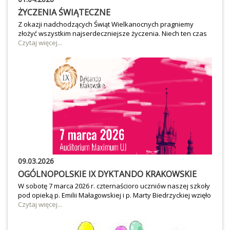
ŻYCZENIA ŚWIĄTECZNE
Z okazji nadchodzących Świąt Wielkanocnych pragniemy
złożyć wszystkim najserdeczniejsze życzenia. Niech ten czas
przyniesie odnowę, spokój oraz radość, a współpraca, którą
Czytaj więcej...
mamy przyjemność wspólnie kontynuować, rozkwita niczym
wiosenna natura. W tym wyjątkowym czasie Wielkanocy
życzymy, abyś doświadczyli cudu odrodzenia w każdym
aspekcie swojego życia. Niech te święta napełnią Wasze serca
nadzieją i pokojem.
09.03.2026
OGÓLNOPOLSKIE IX DYKTANDO KRAKOWSKIE
W sobotę 7 marca 2026 r. czternaścioro uczniów naszej szkoły
pod opieką p. Emilii Małagowskiej i p. Marty Biedrzyckiej wzięło
udział w Ogólnopolskim IX Dyktandzie Krakowskim
Czytaj więcej...
organizowanym przez Wydział Polonistyki Uniwersytetu
Jagiellońskiego. W kategorii Junior naszą szkołę