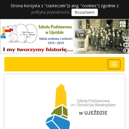
Strona korzysta z "ciasteczek"(z ang. "cookies") zgodnie z
polityką prywatności
.
Rozumiem