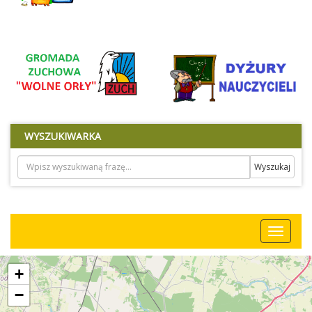
oraz buduje wizerunek naszej szkoły jako miejsca mądrości,
współpracy i wzajemnego szacunku.Z wyrazami uznania i
wdzięcznościKrzysztofa Knap - Misztal Dyrektor Szkoły
Podstawowejim. Obrońców Westerplatte w Ujeździe Drodzy
Pierwszoklasiści!Dzień 14 października 2025 r jest dla Was
wyjątkowy — po raz pierwszy z dumą wypowiedzieliście słowa
ślubowania i zostaliście przyjęci do społeczności Szkoły
Podstawowej im. Obrońców Westerplatte w Ujeździe. Od tej
chwili stajecie się pełnoprawnymi uczniami naszej szkoły –
miejsca, w którym będziecie zdobywać wiedzę, odkrywać
swoje talenty, zawierać przyjaźnie i uczyć się
WYSZUKIWARKA
odpowiedzialności. Życzę Wam, aby każdy dzień w szkole
przynosił radość, ciekawe odkrycia i powody do dumy.Niech
nauka stanie się dla Was wspaniałą przygodą, a nauczyciele i
wychowawcy – przewodnikami, którzy zawsze będą Was
wspierać, pomagać i inspirować. Nie bójcie się marzyć, pytać i
próbować – bo właśnie tak zaczyna się droga do
sukcesu!Drodzy Rodzice.Gratuluję Wam organizacji święta
jakim było ślubowanie klas pierwszych i dziękuję za zaufanie,
jakim obdarzyliście naszą szkołę. To dzięki Państwa trosce,
wsparciu i współpracy możemy wspólnie tworzyć miejsce, w
którym dzieci czują się bezpieczne, doceniane i szczęśliwe.
+
Życzę Państwu wielu chwil radości i wzruszeń związanych z
postępami Waszych pociech oraz satysfakcji z ich szkolnych
−
osiągnięć. Niech ta uroczystość będzie pięknym początkiem