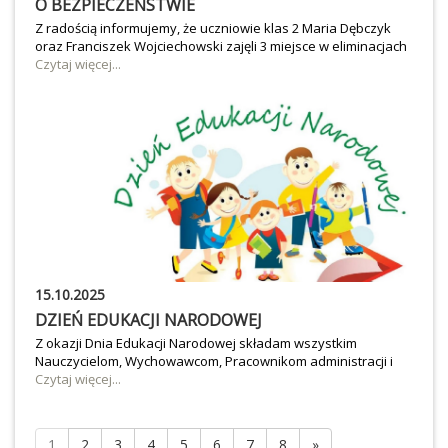
O BEZPIECZEŃSTWIE
Z radością informujemy, że uczniowie klas 2 Maria Dębczyk
oraz Franciszek Wojciechowski zajęli 3 miejsce w eliminacjach
powiatowych "Konkursu Sprawności Fizycznej oraz Wiedzy o
Czytaj więcej...
Bezpieczeństwie" w ramach Policyjnej Akademii
Bezpieczeństwa. Wasza odwaga, zwinność i szybkość
sprawiły, że zajęliście zasłużone miejsce na podium. Jesteśmy
z Was bardzo dumni, gratulujemy.
15.10.2025
DZIEŃ EDUKACJI NARODOWEJ
Z okazji Dnia Edukacji Narodowej składam wszystkim
Nauczycielom, Wychowawcom, Pracownikom administracji i
obsługi najserdeczniejsze życzenia zdrowia, pomyślności,
Czytaj więcej...
satysfakcji z wykonywanej pracy oraz wielu sukcesów
zawodowych i osobistych. Dziękuję Państwu za codzienny
trud, zaangażowanie, cierpliwość i serce wkładane w
1
2
3
4
5
6
7
8
»